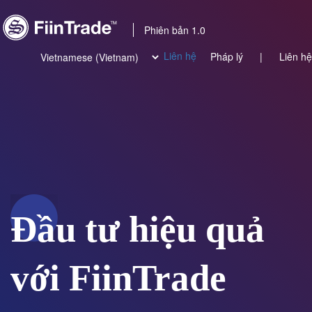
Phiên bản 1.0
Liên hệ
Pháp lý
|
Liên hệ
Đầu tư hiệu quả
với FiinTrade