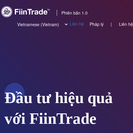
Phiên bản 1.0
Liên hệ
Pháp lý
|
Liên hệ
Đầu tư hiệu quả
với FiinTrade